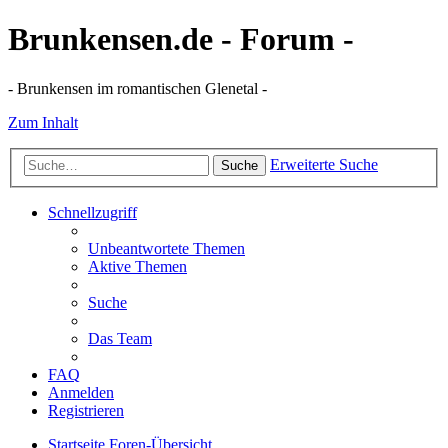
Brunkensen.de - Forum -
- Brunkensen im romantischen Glenetal -
Zum Inhalt
Erweiterte Suche
Suche
Schnellzugriff
Unbeantwortete Themen
Aktive Themen
Suche
Das Team
FAQ
Anmelden
Registrieren
Startseite
Foren-Übersicht