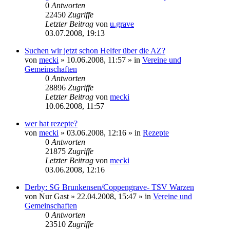
0
Antworten
22450
Zugriffe
Letzter Beitrag
von
u.grave
03.07.2008, 19:13
Suchen wir jetzt schon Helfer über die AZ?
von
mecki
» 10.06.2008, 11:57 » in
Vereine und
Gemeinschaften
0
Antworten
28896
Zugriffe
Letzter Beitrag
von
mecki
10.06.2008, 11:57
wer hat rezepte?
von
mecki
» 03.06.2008, 12:16 » in
Rezepte
0
Antworten
21875
Zugriffe
Letzter Beitrag
von
mecki
03.06.2008, 12:16
Derby: SG Brunkensen/Coppengrave- TSV Warzen
von
Nur Gast
» 22.04.2008, 15:47 » in
Vereine und
Gemeinschaften
0
Antworten
23510
Zugriffe