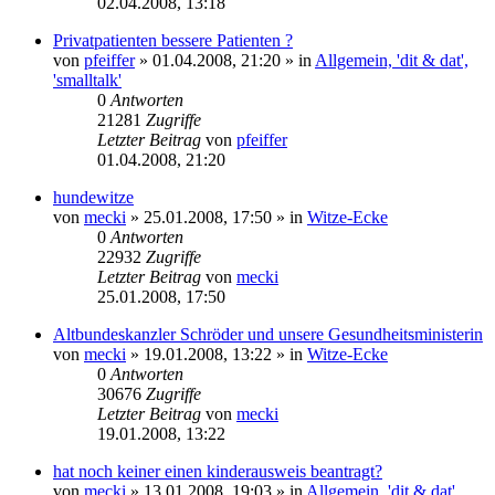
02.04.2008, 13:18
Privatpatienten bessere Patienten ?
von
pfeiffer
» 01.04.2008, 21:20 » in
Allgemein, 'dit & dat',
'smalltalk'
0
Antworten
21281
Zugriffe
Letzter Beitrag
von
pfeiffer
01.04.2008, 21:20
hundewitze
von
mecki
» 25.01.2008, 17:50 » in
Witze-Ecke
0
Antworten
22932
Zugriffe
Letzter Beitrag
von
mecki
25.01.2008, 17:50
Altbundeskanzler Schröder und unsere Gesundheitsministerin
von
mecki
» 19.01.2008, 13:22 » in
Witze-Ecke
0
Antworten
30676
Zugriffe
Letzter Beitrag
von
mecki
19.01.2008, 13:22
hat noch keiner einen kinderausweis beantragt?
von
mecki
» 13.01.2008, 19:03 » in
Allgemein, 'dit & dat',