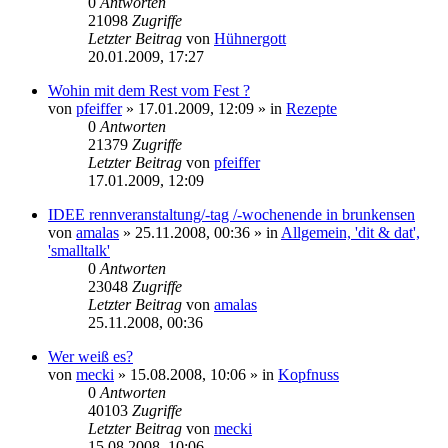
0
Antworten
21098
Zugriffe
Letzter Beitrag
von
Hühnergott
20.01.2009, 17:27
Wohin mit dem Rest vom Fest ?
von
pfeiffer
» 17.01.2009, 12:09 » in
Rezepte
0
Antworten
21379
Zugriffe
Letzter Beitrag
von
pfeiffer
17.01.2009, 12:09
IDEE rennveranstaltung/-tag /-wochenende in brunkensen
von
amalas
» 25.11.2008, 00:36 » in
Allgemein, 'dit & dat',
'smalltalk'
0
Antworten
23048
Zugriffe
Letzter Beitrag
von
amalas
25.11.2008, 00:36
Wer weiß es?
von
mecki
» 15.08.2008, 10:06 » in
Kopfnuss
0
Antworten
40103
Zugriffe
Letzter Beitrag
von
mecki
15.08.2008, 10:06