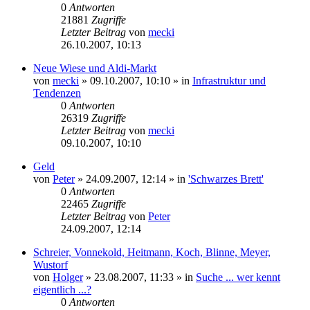
0
Antworten
21881
Zugriffe
Letzter Beitrag
von
mecki
26.10.2007, 10:13
Neue Wiese und Aldi-Markt
von
mecki
» 09.10.2007, 10:10 » in
Infrastruktur und
Tendenzen
0
Antworten
26319
Zugriffe
Letzter Beitrag
von
mecki
09.10.2007, 10:10
Geld
von
Peter
» 24.09.2007, 12:14 » in
'Schwarzes Brett'
0
Antworten
22465
Zugriffe
Letzter Beitrag
von
Peter
24.09.2007, 12:14
Schreier, Vonnekold, Heitmann, Koch, Blinne, Meyer,
Wustorf
von
Holger
» 23.08.2007, 11:33 » in
Suche ... wer kennt
eigentlich ...?
0
Antworten