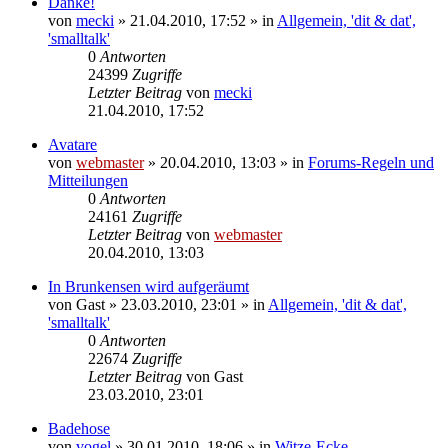
Danke!
von
mecki
» 21.04.2010, 17:52 » in
Allgemein, 'dit & dat',
'smalltalk'
0
Antworten
24399
Zugriffe
Letzter Beitrag
von
mecki
21.04.2010, 17:52
Avatare
von
webmaster
» 20.04.2010, 13:03 » in
Forums-Regeln und
Mitteilungen
0
Antworten
24161
Zugriffe
Letzter Beitrag
von
webmaster
20.04.2010, 13:03
In Brunkensen wird aufgeräumt
von
Gast
» 23.03.2010, 23:01 » in
Allgemein, 'dit & dat',
'smalltalk'
0
Antworten
22674
Zugriffe
Letzter Beitrag
von
Gast
23.03.2010, 23:01
Badehose
von
vogel
» 30.01.2010, 18:06 » in
Witze-Ecke