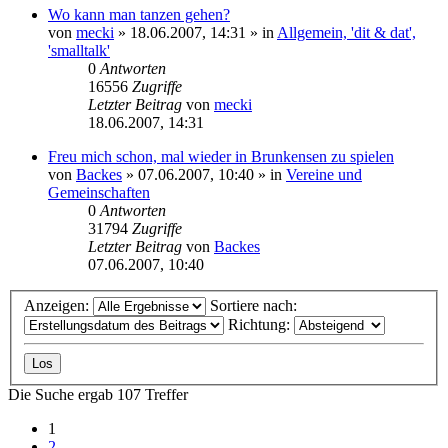
Wo kann man tanzen gehen?
von
mecki
» 18.06.2007, 14:31 » in
Allgemein, 'dit & dat',
'smalltalk'
0
Antworten
16556
Zugriffe
Letzter Beitrag
von
mecki
18.06.2007, 14:31
Freu mich schon, mal wieder in Brunkensen zu spielen
von
Backes
» 07.06.2007, 10:40 » in
Vereine und
Gemeinschaften
0
Antworten
31794
Zugriffe
Letzter Beitrag
von
Backes
07.06.2007, 10:40
Anzeigen:
Sortiere nach:
Richtung:
Die Suche ergab 107 Treffer
1
2