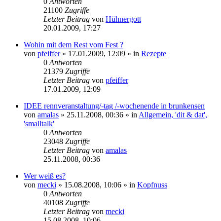
0
Antworten
21100
Zugriffe
Letzter Beitrag
von
Hühnergott
20.01.2009, 17:27
Wohin mit dem Rest vom Fest ?
von
pfeiffer
» 17.01.2009, 12:09 » in
Rezepte
0
Antworten
21379
Zugriffe
Letzter Beitrag
von
pfeiffer
17.01.2009, 12:09
IDEE rennveranstaltung/-tag /-wochenende in brunkensen
von
amalas
» 25.11.2008, 00:36 » in
Allgemein, 'dit & dat',
'smalltalk'
0
Antworten
23048
Zugriffe
Letzter Beitrag
von
amalas
25.11.2008, 00:36
Wer weiß es?
von
mecki
» 15.08.2008, 10:06 » in
Kopfnuss
0
Antworten
40108
Zugriffe
Letzter Beitrag
von
mecki
15.08.2008, 10:06