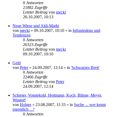
0
Antworten
21882
Zugriffe
Letzter Beitrag
von
mecki
26.10.2007, 10:13
Neue Wiese und Aldi-Markt
von
mecki
» 09.10.2007, 10:10 » in
Infrastruktur und
Tendenzen
0
Antworten
26323
Zugriffe
Letzter Beitrag
von
mecki
09.10.2007, 10:10
Geld
von
Peter
» 24.09.2007, 12:14 » in
'Schwarzes Brett'
0
Antworten
22466
Zugriffe
Letzter Beitrag
von
Peter
24.09.2007, 12:14
Schreier, Vonnekold, Heitmann, Koch, Blinne, Meyer,
Wustorf
von
Holger
» 23.08.2007, 11:33 » in
Suche ... wer kennt
eigentlich ...?
0
Antworten