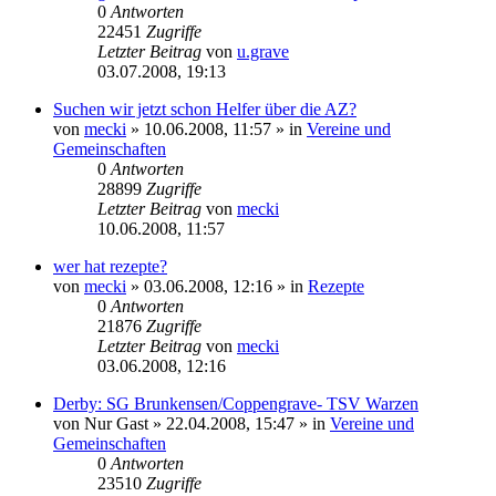
0
Antworten
22451
Zugriffe
Letzter Beitrag
von
u.grave
03.07.2008, 19:13
Suchen wir jetzt schon Helfer über die AZ?
von
mecki
» 10.06.2008, 11:57 » in
Vereine und
Gemeinschaften
0
Antworten
28899
Zugriffe
Letzter Beitrag
von
mecki
10.06.2008, 11:57
wer hat rezepte?
von
mecki
» 03.06.2008, 12:16 » in
Rezepte
0
Antworten
21876
Zugriffe
Letzter Beitrag
von
mecki
03.06.2008, 12:16
Derby: SG Brunkensen/Coppengrave- TSV Warzen
von
Nur Gast
» 22.04.2008, 15:47 » in
Vereine und
Gemeinschaften
0
Antworten
23510
Zugriffe