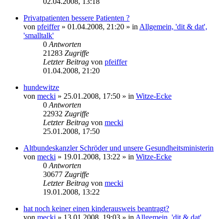
02.04.2008, 13:18
Privatpatienten bessere Patienten ?
von
pfeiffer
» 01.04.2008, 21:20 » in
Allgemein, 'dit & dat',
'smalltalk'
0
Antworten
21283
Zugriffe
Letzter Beitrag
von
pfeiffer
01.04.2008, 21:20
hundewitze
von
mecki
» 25.01.2008, 17:50 » in
Witze-Ecke
0
Antworten
22932
Zugriffe
Letzter Beitrag
von
mecki
25.01.2008, 17:50
Altbundeskanzler Schröder und unsere Gesundheitsministerin
von
mecki
» 19.01.2008, 13:22 » in
Witze-Ecke
0
Antworten
30677
Zugriffe
Letzter Beitrag
von
mecki
19.01.2008, 13:22
hat noch keiner einen kinderausweis beantragt?
von
mecki
» 13.01.2008, 19:03 » in
Allgemein, 'dit & dat',