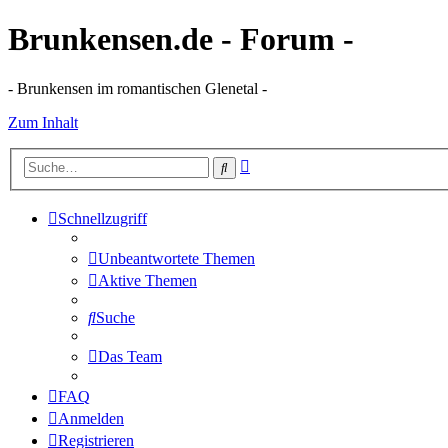
Brunkensen.de - Forum -
- Brunkensen im romantischen Glenetal -
Zum Inhalt
Erweiterte
Suche
Suche
Schnellzugriff
Unbeantwortete Themen
Aktive Themen
Suche
Das Team
FAQ
Anmelden
Registrieren