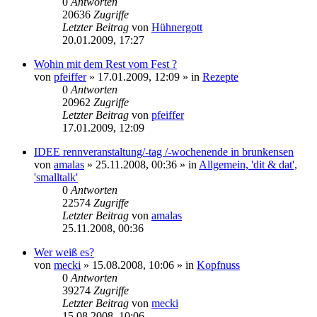
0
Antworten
20636
Zugriffe
Letzter Beitrag
von
Hühnergott
20.01.2009, 17:27
Wohin mit dem Rest vom Fest ?
von
pfeiffer
» 17.01.2009, 12:09 » in
Rezepte
0
Antworten
20962
Zugriffe
Letzter Beitrag
von
pfeiffer
17.01.2009, 12:09
IDEE rennveranstaltung/-tag /-wochenende in brunkensen
von
amalas
» 25.11.2008, 00:36 » in
Allgemein, 'dit & dat',
'smalltalk'
0
Antworten
22574
Zugriffe
Letzter Beitrag
von
amalas
25.11.2008, 00:36
Wer weiß es?
von
mecki
» 15.08.2008, 10:06 » in
Kopfnuss
0
Antworten
39274
Zugriffe
Letzter Beitrag
von
mecki
15.08.2008, 10:06