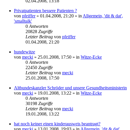
02.04.2008, 13:18
Privatpatienten bessere Patienten ?
von
pfeiffer
» 01.04.2008, 21:20 » in
Allgemein, 'dit & dat',
'smalltalk'
0
Antworten
20828
Zugriffe
Letzter Beitrag
von
pfeiffer
01.04.2008, 21:20
hundewitze
von
mecki
» 25.01.2008, 17:50 » in
Witze-Ecke
0
Antworten
22450
Zugriffe
Letzter Beitrag
von
mecki
25.01.2008, 17:50
Altbundeskanzler Schröder und unsere Gesundheitsministerin
von
mecki
» 19.01.2008, 13:22 » in
Witze-Ecke
0
Antworten
30198
Zugriffe
Letzter Beitrag
von
mecki
19.01.2008, 13:22
hat noch keiner einen kinderausweis beantragt?
von
mecki
» 13.01.2008, 19:03 » in
Allgemein, 'dit & dat',