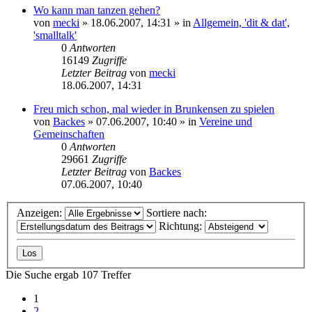
Wo kann man tanzen gehen?
von
mecki
» 18.06.2007, 14:31 » in
Allgemein, 'dit & dat',
'smalltalk'
0
Antworten
16149
Zugriffe
Letzter Beitrag
von
mecki
18.06.2007, 14:31
Freu mich schon, mal wieder in Brunkensen zu spielen
von
Backes
» 07.06.2007, 10:40 » in
Vereine und
Gemeinschaften
0
Antworten
29661
Zugriffe
Letzter Beitrag
von
Backes
07.06.2007, 10:40
Anzeigen:
Sortiere nach:
Richtung:
Die Suche ergab 107 Treffer
1
2