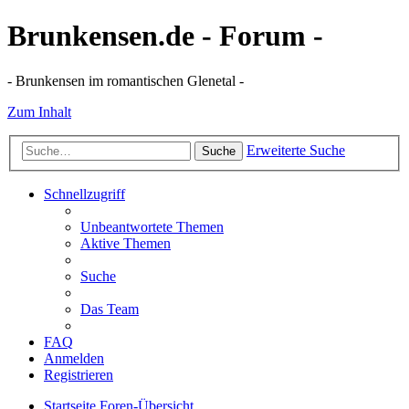
Brunkensen.de - Forum -
- Brunkensen im romantischen Glenetal -
Zum Inhalt
Erweiterte Suche
Suche
Schnellzugriff
Unbeantwortete Themen
Aktive Themen
Suche
Das Team
FAQ
Anmelden
Registrieren
Startseite
Foren-Übersicht