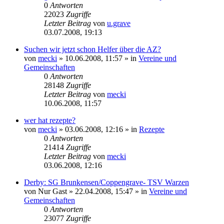
0
Antworten
22023
Zugriffe
Letzter Beitrag
von
u.grave
03.07.2008, 19:13
Suchen wir jetzt schon Helfer über die AZ?
von
mecki
» 10.06.2008, 11:57 » in
Vereine und
Gemeinschaften
0
Antworten
28148
Zugriffe
Letzter Beitrag
von
mecki
10.06.2008, 11:57
wer hat rezepte?
von
mecki
» 03.06.2008, 12:16 » in
Rezepte
0
Antworten
21414
Zugriffe
Letzter Beitrag
von
mecki
03.06.2008, 12:16
Derby: SG Brunkensen/Coppengrave- TSV Warzen
von
Nur Gast
» 22.04.2008, 15:47 » in
Vereine und
Gemeinschaften
0
Antworten
23077
Zugriffe