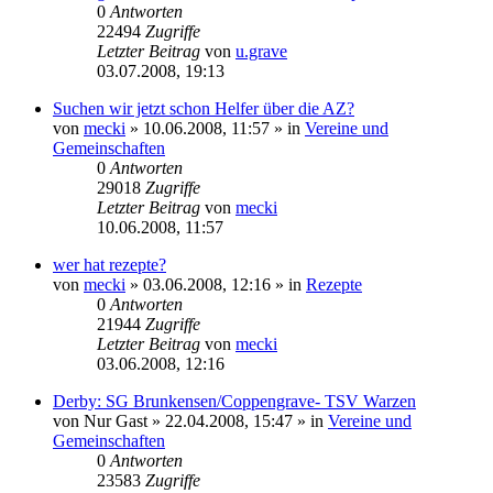
0
Antworten
22494
Zugriffe
Letzter Beitrag
von
u.grave
03.07.2008, 19:13
Suchen wir jetzt schon Helfer über die AZ?
von
mecki
» 10.06.2008, 11:57 » in
Vereine und
Gemeinschaften
0
Antworten
29018
Zugriffe
Letzter Beitrag
von
mecki
10.06.2008, 11:57
wer hat rezepte?
von
mecki
» 03.06.2008, 12:16 » in
Rezepte
0
Antworten
21944
Zugriffe
Letzter Beitrag
von
mecki
03.06.2008, 12:16
Derby: SG Brunkensen/Coppengrave- TSV Warzen
von
Nur Gast
» 22.04.2008, 15:47 » in
Vereine und
Gemeinschaften
0
Antworten
23583
Zugriffe