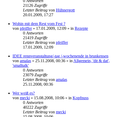
0
Antworten
21126
Zugriffe
Letzter Beitrag
von
Hühnergott
20.01.2009, 17:27
Wohin mit dem Rest vom Fest ?
von
pfeiffer
» 17.01.2009, 12:09 » in
Rezepte
0
Antworten
21419
Zugriffe
Letzter Beitrag
von
pfeiffer
17.01.2009, 12:09
IDEE rennveranstaltung/-tag /-wochenende in brunkensen
von
amalas
» 25.11.2008, 00:36 » in
Allgemein, 'dit & dat',
'smalltalk'
0
Antworten
23079
Zugriffe
Letzter Beitrag
von
amalas
25.11.2008, 00:36
Wer weiß es?
von
mecki
» 15.08.2008, 10:06 » in
Kopfnuss
0
Antworten
40222
Zugriffe
Letzter Beitrag
von
mecki
15.08.2008, 10:06