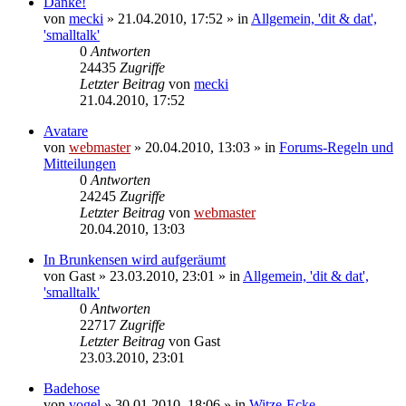
Danke!
von
mecki
» 21.04.2010, 17:52 » in
Allgemein, 'dit & dat',
'smalltalk'
0
Antworten
24435
Zugriffe
Letzter Beitrag
von
mecki
21.04.2010, 17:52
Avatare
von
webmaster
» 20.04.2010, 13:03 » in
Forums-Regeln und
Mitteilungen
0
Antworten
24245
Zugriffe
Letzter Beitrag
von
webmaster
20.04.2010, 13:03
In Brunkensen wird aufgeräumt
von
Gast
» 23.03.2010, 23:01 » in
Allgemein, 'dit & dat',
'smalltalk'
0
Antworten
22717
Zugriffe
Letzter Beitrag
von
Gast
23.03.2010, 23:01
Badehose
von
vogel
» 30.01.2010, 18:06 » in
Witze-Ecke