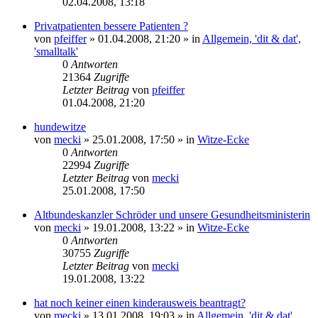
02.04.2008, 13:18
Privatpatienten bessere Patienten ?
von
pfeiffer
» 01.04.2008, 21:20 » in
Allgemein, 'dit & dat',
'smalltalk'
0
Antworten
21364
Zugriffe
Letzter Beitrag
von
pfeiffer
01.04.2008, 21:20
hundewitze
von
mecki
» 25.01.2008, 17:50 » in
Witze-Ecke
0
Antworten
22994
Zugriffe
Letzter Beitrag
von
mecki
25.01.2008, 17:50
Altbundeskanzler Schröder und unsere Gesundheitsministerin
von
mecki
» 19.01.2008, 13:22 » in
Witze-Ecke
0
Antworten
30755
Zugriffe
Letzter Beitrag
von
mecki
19.01.2008, 13:22
hat noch keiner einen kinderausweis beantragt?
von
mecki
» 13.01.2008, 19:03 » in
Allgemein, 'dit & dat',