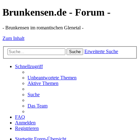
Brunkensen.de - Forum -
- Brunkensen im romantischen Glenetal -
Zum Inhalt
Erweiterte Suche
Suche
Schnellzugriff
Unbeantwortete Themen
Aktive Themen
Suche
Das Team
FAQ
Anmelden
Registrieren
Startseite
Foren-Übersicht