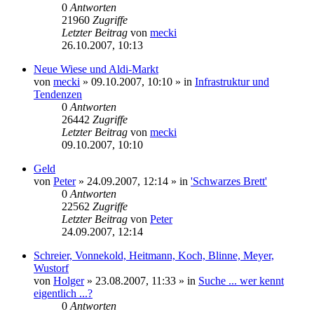
0
Antworten
21960
Zugriffe
Letzter Beitrag
von
mecki
26.10.2007, 10:13
Neue Wiese und Aldi-Markt
von
mecki
» 09.10.2007, 10:10 » in
Infrastruktur und
Tendenzen
0
Antworten
26442
Zugriffe
Letzter Beitrag
von
mecki
09.10.2007, 10:10
Geld
von
Peter
» 24.09.2007, 12:14 » in
'Schwarzes Brett'
0
Antworten
22562
Zugriffe
Letzter Beitrag
von
Peter
24.09.2007, 12:14
Schreier, Vonnekold, Heitmann, Koch, Blinne, Meyer,
Wustorf
von
Holger
» 23.08.2007, 11:33 » in
Suche ... wer kennt
eigentlich ...?
0
Antworten