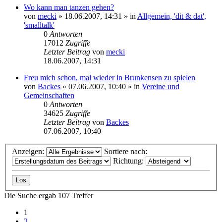
Wo kann man tanzen gehen?
von
mecki
» 18.06.2007, 14:31 » in
Allgemein, 'dit & dat',
'smalltalk'
0
Antworten
17012
Zugriffe
Letzter Beitrag
von
mecki
18.06.2007, 14:31
Freu mich schon, mal wieder in Brunkensen zu spielen
von
Backes
» 07.06.2007, 10:40 » in
Vereine und
Gemeinschaften
0
Antworten
34625
Zugriffe
Letzter Beitrag
von
Backes
07.06.2007, 10:40
Anzeigen:
Sortiere nach:
Richtung:
Die Suche ergab 107 Treffer
1
2