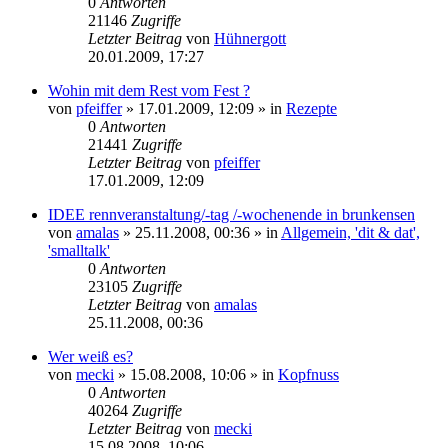
0
Antworten
21146
Zugriffe
Letzter Beitrag
von
Hühnergott
20.01.2009, 17:27
Wohin mit dem Rest vom Fest ?
von
pfeiffer
» 17.01.2009, 12:09 » in
Rezepte
0
Antworten
21441
Zugriffe
Letzter Beitrag
von
pfeiffer
17.01.2009, 12:09
IDEE rennveranstaltung/-tag /-wochenende in brunkensen
von
amalas
» 25.11.2008, 00:36 » in
Allgemein, 'dit & dat',
'smalltalk'
0
Antworten
23105
Zugriffe
Letzter Beitrag
von
amalas
25.11.2008, 00:36
Wer weiß es?
von
mecki
» 15.08.2008, 10:06 » in
Kopfnuss
0
Antworten
40264
Zugriffe
Letzter Beitrag
von
mecki
15.08.2008, 10:06