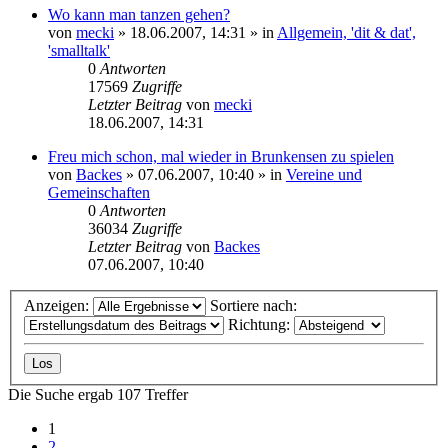
Wo kann man tanzen gehen?
von
mecki
» 18.06.2007, 14:31 » in
Allgemein, 'dit & dat',
'smalltalk'
0
Antworten
17569
Zugriffe
Letzter Beitrag
von
mecki
18.06.2007, 14:31
Freu mich schon, mal wieder in Brunkensen zu spielen
von
Backes
» 07.06.2007, 10:40 » in
Vereine und
Gemeinschaften
0
Antworten
36034
Zugriffe
Letzter Beitrag
von
Backes
07.06.2007, 10:40
Anzeigen:
Sortiere nach:
Richtung:
Die Suche ergab 107 Treffer
1
2