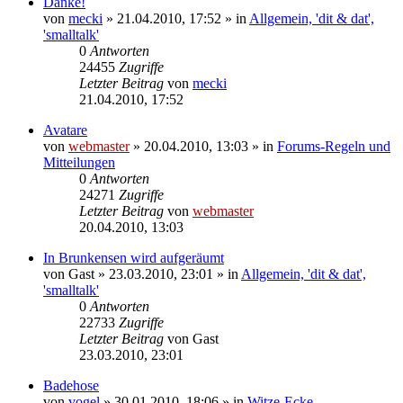
Danke!
von
mecki
» 21.04.2010, 17:52 » in
Allgemein, 'dit & dat',
'smalltalk'
0
Antworten
24455
Zugriffe
Letzter Beitrag
von
mecki
21.04.2010, 17:52
Avatare
von
webmaster
» 20.04.2010, 13:03 » in
Forums-Regeln und
Mitteilungen
0
Antworten
24271
Zugriffe
Letzter Beitrag
von
webmaster
20.04.2010, 13:03
In Brunkensen wird aufgeräumt
von
Gast
» 23.03.2010, 23:01 » in
Allgemein, 'dit & dat',
'smalltalk'
0
Antworten
22733
Zugriffe
Letzter Beitrag
von
Gast
23.03.2010, 23:01
Badehose
von
vogel
» 30.01.2010, 18:06 » in
Witze-Ecke