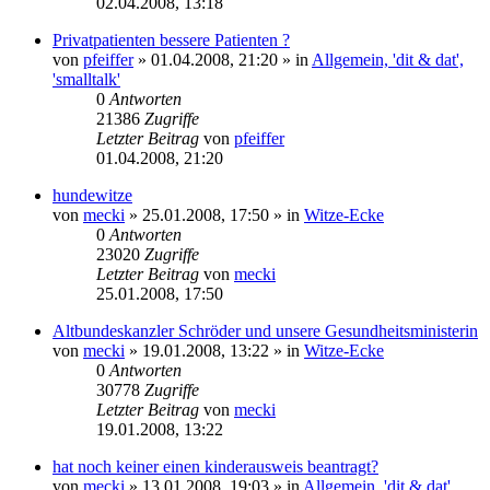
02.04.2008, 13:18
Privatpatienten bessere Patienten ?
von
pfeiffer
» 01.04.2008, 21:20 » in
Allgemein, 'dit & dat',
'smalltalk'
0
Antworten
21386
Zugriffe
Letzter Beitrag
von
pfeiffer
01.04.2008, 21:20
hundewitze
von
mecki
» 25.01.2008, 17:50 » in
Witze-Ecke
0
Antworten
23020
Zugriffe
Letzter Beitrag
von
mecki
25.01.2008, 17:50
Altbundeskanzler Schröder und unsere Gesundheitsministerin
von
mecki
» 19.01.2008, 13:22 » in
Witze-Ecke
0
Antworten
30778
Zugriffe
Letzter Beitrag
von
mecki
19.01.2008, 13:22
hat noch keiner einen kinderausweis beantragt?
von
mecki
» 13.01.2008, 19:03 » in
Allgemein, 'dit & dat',