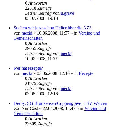
0
Antworten
22518
Zugriffe
Letzter Beitrag
von
u.grave
03.07.2008, 19:13
Suchen wir jetzt schon Helfer über die AZ?
von
mecki
» 10.06.2008, 11:57 » in
Vereine und
Gemeinschaften
0
Antworten
29055
Zugriffe
Letzter Beitrag
von
mecki
10.06.2008, 11:57
wer hat rezepte?
von
mecki
» 03.06.2008, 12:16 » in
Rezepte
0
Antworten
21975
Zugriffe
Letzter Beitrag
von
mecki
03.06.2008, 12:16
Derby: SG Brunkensen/Coppengrave- TSV Warzen
von
Nur Gast
» 22.04.2008, 15:47 » in
Vereine und
Gemeinschaften
0
Antworten
23609
Zugriffe