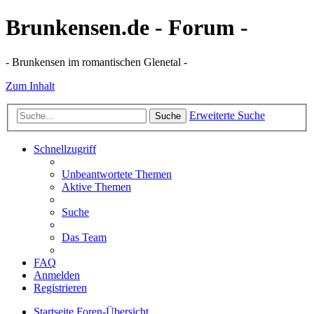
Brunkensen.de - Forum -
- Brunkensen im romantischen Glenetal -
Zum Inhalt
Erweiterte Suche
Suche
Schnellzugriff
Unbeantwortete Themen
Aktive Themen
Suche
Das Team
FAQ
Anmelden
Registrieren
Startseite
Foren-Übersicht