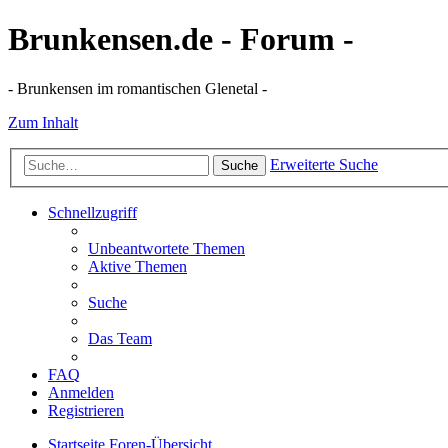
Brunkensen.de - Forum -
- Brunkensen im romantischen Glenetal -
Zum Inhalt
Erweiterte Suche
Suche
Schnellzugriff
Unbeantwortete Themen
Aktive Themen
Suche
Das Team
FAQ
Anmelden
Registrieren
Startseite
Foren-Übersicht