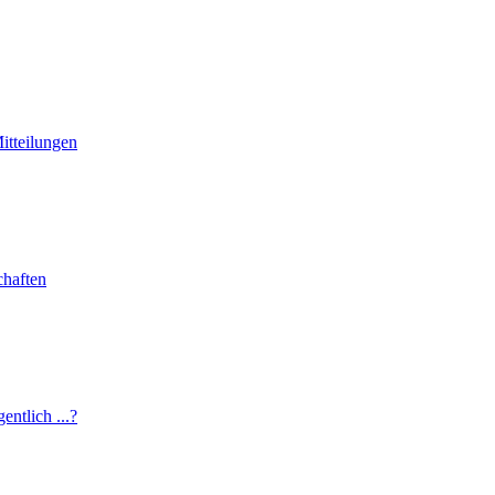
tteilungen
haften
entlich ...?