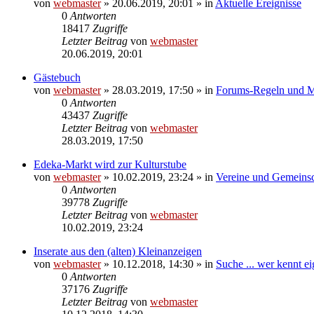
von
webmaster
» 20.06.2019, 20:01 » in
Aktuelle Ereignisse
0
Antworten
18417
Zugriffe
Letzter Beitrag
von
webmaster
20.06.2019, 20:01
Gästebuch
von
webmaster
» 28.03.2019, 17:50 » in
Forums-Regeln und Mi
0
Antworten
43437
Zugriffe
Letzter Beitrag
von
webmaster
28.03.2019, 17:50
Edeka-Markt wird zur Kulturstube
von
webmaster
» 10.02.2019, 23:24 » in
Vereine und Gemeinsc
0
Antworten
39778
Zugriffe
Letzter Beitrag
von
webmaster
10.02.2019, 23:24
Inserate aus den (alten) Kleinanzeigen
von
webmaster
» 10.12.2018, 14:30 » in
Suche ... wer kennt eig
0
Antworten
37176
Zugriffe
Letzter Beitrag
von
webmaster