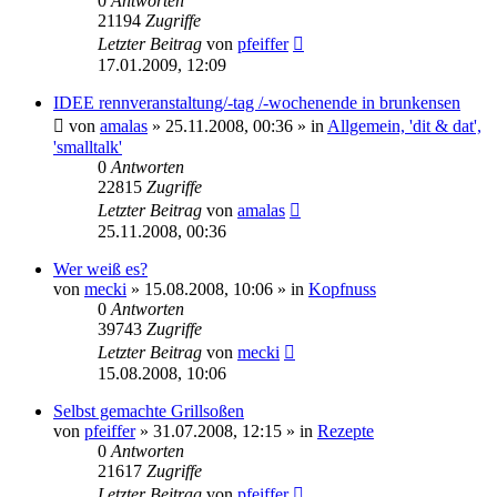
0
Antworten
21194
Zugriffe
Letzter Beitrag
von
pfeiffer
17.01.2009, 12:09
IDEE rennveranstaltung/-tag /-wochenende in brunkensen
von
amalas
» 25.11.2008, 00:36 » in
Allgemein, 'dit & dat',
'smalltalk'
0
Antworten
22815
Zugriffe
Letzter Beitrag
von
amalas
25.11.2008, 00:36
Wer weiß es?
von
mecki
» 15.08.2008, 10:06 » in
Kopfnuss
0
Antworten
39743
Zugriffe
Letzter Beitrag
von
mecki
15.08.2008, 10:06
Selbst gemachte Grillsoßen
von
pfeiffer
» 31.07.2008, 12:15 » in
Rezepte
0
Antworten
21617
Zugriffe
Letzter Beitrag
von
pfeiffer