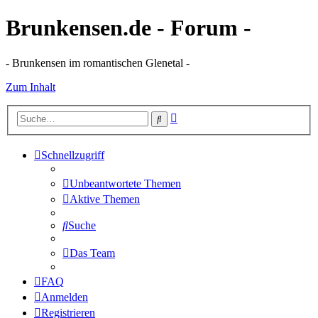
Brunkensen.de - Forum -
- Brunkensen im romantischen Glenetal -
Zum Inhalt
Erweiterte
Suche
Suche
Schnellzugriff
Unbeantwortete Themen
Aktive Themen
Suche
Das Team
FAQ
Anmelden
Registrieren