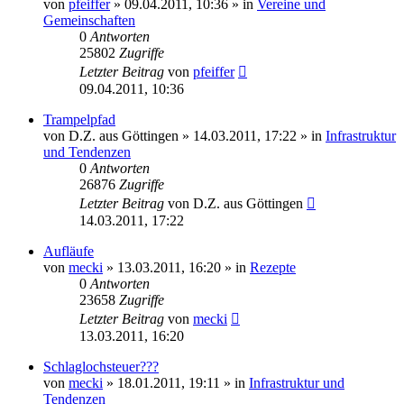
von
pfeiffer
» 09.04.2011, 10:36 » in
Vereine und
Gemeinschaften
0
Antworten
25802
Zugriffe
Letzter Beitrag
von
pfeiffer
09.04.2011, 10:36
Trampelpfad
von
D.Z. aus Göttingen
» 14.03.2011, 17:22 » in
Infrastruktur
und Tendenzen
0
Antworten
26876
Zugriffe
Letzter Beitrag
von
D.Z. aus Göttingen
14.03.2011, 17:22
Aufläufe
von
mecki
» 13.03.2011, 16:20 » in
Rezepte
0
Antworten
23658
Zugriffe
Letzter Beitrag
von
mecki
13.03.2011, 16:20
Schlaglochsteuer???
von
mecki
» 18.01.2011, 19:11 » in
Infrastruktur und
Tendenzen