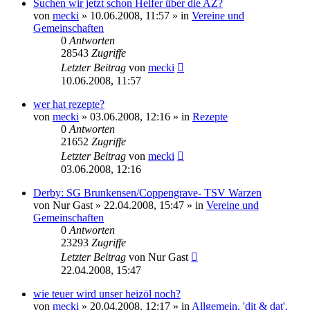
Suchen wir jetzt schon Helfer über die AZ?
von
mecki
» 10.06.2008, 11:57 » in
Vereine und
Gemeinschaften
0
Antworten
28543
Zugriffe
Letzter Beitrag
von
mecki
10.06.2008, 11:57
wer hat rezepte?
von
mecki
» 03.06.2008, 12:16 » in
Rezepte
0
Antworten
21652
Zugriffe
Letzter Beitrag
von
mecki
03.06.2008, 12:16
Derby: SG Brunkensen/Coppengrave- TSV Warzen
von
Nur Gast
» 22.04.2008, 15:47 » in
Vereine und
Gemeinschaften
0
Antworten
23293
Zugriffe
Letzter Beitrag
von
Nur Gast
22.04.2008, 15:47
wie teuer wird unser heizöl noch?
von
mecki
» 20.04.2008, 12:17 » in
Allgemein, 'dit & dat',