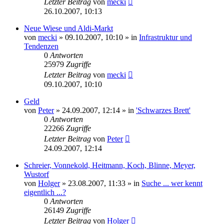
Letzter Beitrag
von
mecki
26.10.2007, 10:13
Neue Wiese und Aldi-Markt
von
mecki
» 09.10.2007, 10:10 » in
Infrastruktur und
Tendenzen
0
Antworten
25979
Zugriffe
Letzter Beitrag
von
mecki
09.10.2007, 10:10
Geld
von
Peter
» 24.09.2007, 12:14 » in
'Schwarzes Brett'
0
Antworten
22266
Zugriffe
Letzter Beitrag
von
Peter
24.09.2007, 12:14
Schreier, Vonnekold, Heitmann, Koch, Blinne, Meyer,
Wustorf
von
Holger
» 23.08.2007, 11:33 » in
Suche ... wer kennt
eigentlich ...?
0
Antworten
26149
Zugriffe
Letzter Beitrag
von
Holger