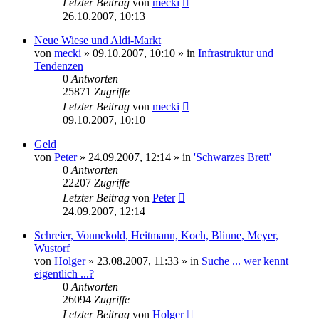
Letzter Beitrag
von
mecki
26.10.2007, 10:13
Neue Wiese und Aldi-Markt
von
mecki
» 09.10.2007, 10:10 » in
Infrastruktur und
Tendenzen
0
Antworten
25871
Zugriffe
Letzter Beitrag
von
mecki
09.10.2007, 10:10
Geld
von
Peter
» 24.09.2007, 12:14 » in
'Schwarzes Brett'
0
Antworten
22207
Zugriffe
Letzter Beitrag
von
Peter
24.09.2007, 12:14
Schreier, Vonnekold, Heitmann, Koch, Blinne, Meyer,
Wustorf
von
Holger
» 23.08.2007, 11:33 » in
Suche ... wer kennt
eigentlich ...?
0
Antworten
26094
Zugriffe
Letzter Beitrag
von
Holger