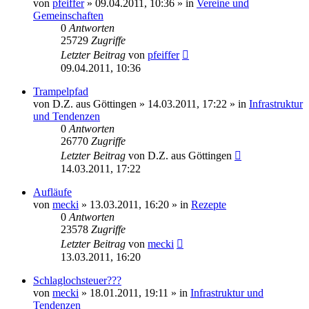
von
pfeiffer
» 09.04.2011, 10:36 » in
Vereine und
Gemeinschaften
0
Antworten
25729
Zugriffe
Letzter Beitrag
von
pfeiffer
09.04.2011, 10:36
Trampelpfad
von
D.Z. aus Göttingen
» 14.03.2011, 17:22 » in
Infrastruktur
und Tendenzen
0
Antworten
26770
Zugriffe
Letzter Beitrag
von
D.Z. aus Göttingen
14.03.2011, 17:22
Aufläufe
von
mecki
» 13.03.2011, 16:20 » in
Rezepte
0
Antworten
23578
Zugriffe
Letzter Beitrag
von
mecki
13.03.2011, 16:20
Schlaglochsteuer???
von
mecki
» 18.01.2011, 19:11 » in
Infrastruktur und
Tendenzen