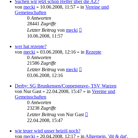
Suchen wir jetzt schon Helfer über die AZ?
von
mecki
» 10.06.2008, 11:57 » in
Vereine und
Gemeinschaften
0
Antworten
28441
Zugriffe
Letzter Beitrag
von
mecki
10.06.2008, 11:57
wer hat rezepte?
von
mecki
» 03.06.2008, 12:16 » in
Rezepte
0
Antworten
21586
Zugriffe
Letzter Beitrag
von
mecki
03.06.2008, 12:16
Derby: SG Brunkensen/Coppengrave- TSV Warzen
von
Nur Gast
» 22.04.2008, 15:47 » in
Vereine und
Gemeinschaften
0
Antworten
23238
Zugriffe
Letzter Beitrag
von
Nur Gast
22.04.2008, 15:47
wie teuer wird unser heizöl noch?
von
mecki
» 20.04.2008, 12:17 » in
Allgemein, 'dit & dat',