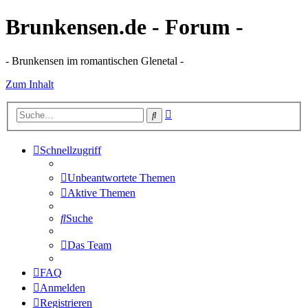
Brunkensen.de - Forum -
- Brunkensen im romantischen Glenetal -
Zum Inhalt
Erweiterte
Suche
Suche
Schnellzugriff
Unbeantwortete Themen
Aktive Themen
Suche
Das Team
FAQ
Anmelden
Registrieren