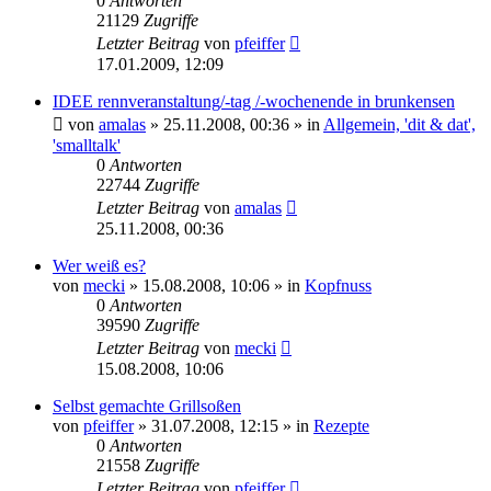
0
Antworten
21129
Zugriffe
Letzter Beitrag
von
pfeiffer
17.01.2009, 12:09
IDEE rennveranstaltung/-tag /-wochenende in brunkensen
von
amalas
» 25.11.2008, 00:36 » in
Allgemein, 'dit & dat',
'smalltalk'
0
Antworten
22744
Zugriffe
Letzter Beitrag
von
amalas
25.11.2008, 00:36
Wer weiß es?
von
mecki
» 15.08.2008, 10:06 » in
Kopfnuss
0
Antworten
39590
Zugriffe
Letzter Beitrag
von
mecki
15.08.2008, 10:06
Selbst gemachte Grillsoßen
von
pfeiffer
» 31.07.2008, 12:15 » in
Rezepte
0
Antworten
21558
Zugriffe
Letzter Beitrag
von
pfeiffer