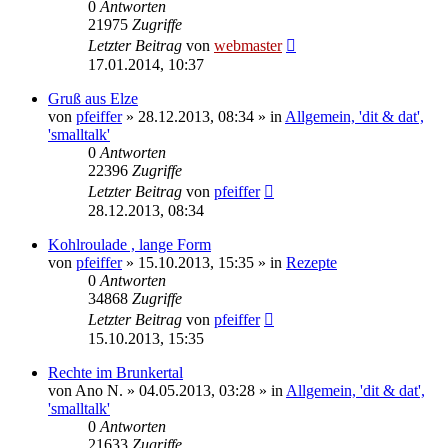
0
Antworten
21975
Zugriffe
Letzter Beitrag
von
webmaster
17.01.2014, 10:37
Gruß aus Elze
von
pfeiffer
» 28.12.2013, 08:34 » in
Allgemein, 'dit & dat',
'smalltalk'
0
Antworten
22396
Zugriffe
Letzter Beitrag
von
pfeiffer
28.12.2013, 08:34
Kohlroulade , lange Form
von
pfeiffer
» 15.10.2013, 15:35 » in
Rezepte
0
Antworten
34868
Zugriffe
Letzter Beitrag
von
pfeiffer
15.10.2013, 15:35
Rechte im Brunkertal
von
Ano N.
» 04.05.2013, 03:28 » in
Allgemein, 'dit & dat',
'smalltalk'
0
Antworten
21633
Zugriffe