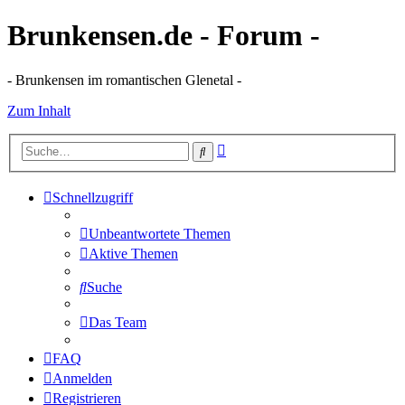
Brunkensen.de - Forum -
- Brunkensen im romantischen Glenetal -
Zum Inhalt
Erweiterte
Suche
Suche
Schnellzugriff
Unbeantwortete Themen
Aktive Themen
Suche
Das Team
FAQ
Anmelden
Registrieren