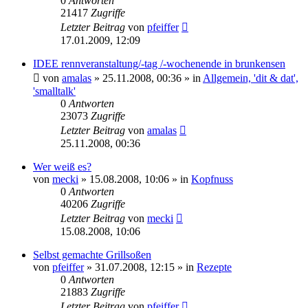
0
Antworten
21417
Zugriffe
Letzter Beitrag
von
pfeiffer
17.01.2009, 12:09
IDEE rennveranstaltung/-tag /-wochenende in brunkensen
von
amalas
» 25.11.2008, 00:36 » in
Allgemein, 'dit & dat',
'smalltalk'
0
Antworten
23073
Zugriffe
Letzter Beitrag
von
amalas
25.11.2008, 00:36
Wer weiß es?
von
mecki
» 15.08.2008, 10:06 » in
Kopfnuss
0
Antworten
40206
Zugriffe
Letzter Beitrag
von
mecki
15.08.2008, 10:06
Selbst gemachte Grillsoßen
von
pfeiffer
» 31.07.2008, 12:15 » in
Rezepte
0
Antworten
21883
Zugriffe
Letzter Beitrag
von
pfeiffer