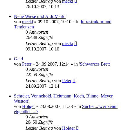
Letzter Beitrag
von
mecki
26.10.2007, 10:13
Neue Wiese und Aldi-Markt
von
mecki
» 09.10.2007, 10:10 » in
Infrastruktur und
Tendenzen
0
Antworten
26438
Zugriffe
Letzter Beitrag
von
mecki
09.10.2007, 10:10
Geld
von
Peter
» 24.09.2007, 12:14 » in
'Schwarzes Brett'
0
Antworten
22559
Zugriffe
Letzter Beitrag
von
Peter
24.09.2007, 12:14
Schreier, Vonnekold, Heitmann, Koch, Blinne, Meyer,
Wustorf
von
Holger
» 23.08.2007, 11:33 » in
Suche ... wer kennt
eigentlich ...?
0
Antworten
26460
Zugriffe
Letzter Beitrag
von
Holger