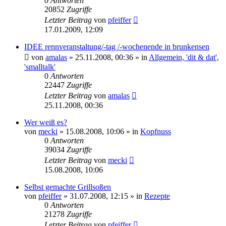
0
Antworten
20852
Zugriffe
Letzter Beitrag
von
pfeiffer
17.01.2009, 12:09
IDEE rennveranstaltung/-tag /-wochenende in brunkensen
von
amalas
» 25.11.2008, 00:36 » in
Allgemein, 'dit & dat',
'smalltalk'
0
Antworten
22447
Zugriffe
Letzter Beitrag
von
amalas
25.11.2008, 00:36
Wer weiß es?
von
mecki
» 15.08.2008, 10:06 » in
Kopfnuss
0
Antworten
39034
Zugriffe
Letzter Beitrag
von
mecki
15.08.2008, 10:06
Selbst gemachte Grillsoßen
von
pfeiffer
» 31.07.2008, 12:15 » in
Rezepte
0
Antworten
21278
Zugriffe
Letzter Beitrag
von
pfeiffer