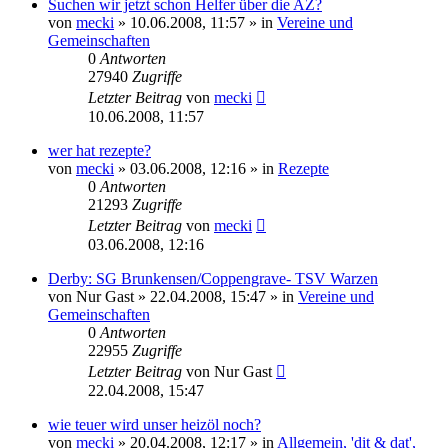
Suchen wir jetzt schon Helfer über die AZ?
von
mecki
» 10.06.2008, 11:57 » in
Vereine und
Gemeinschaften
0
Antworten
27940
Zugriffe
Letzter Beitrag
von
mecki
10.06.2008, 11:57
wer hat rezepte?
von
mecki
» 03.06.2008, 12:16 » in
Rezepte
0
Antworten
21293
Zugriffe
Letzter Beitrag
von
mecki
03.06.2008, 12:16
Derby: SG Brunkensen/Coppengrave- TSV Warzen
von
Nur Gast
» 22.04.2008, 15:47 » in
Vereine und
Gemeinschaften
0
Antworten
22955
Zugriffe
Letzter Beitrag
von
Nur Gast
22.04.2008, 15:47
wie teuer wird unser heizöl noch?
von
mecki
» 20.04.2008, 12:17 » in
Allgemein, 'dit & dat',