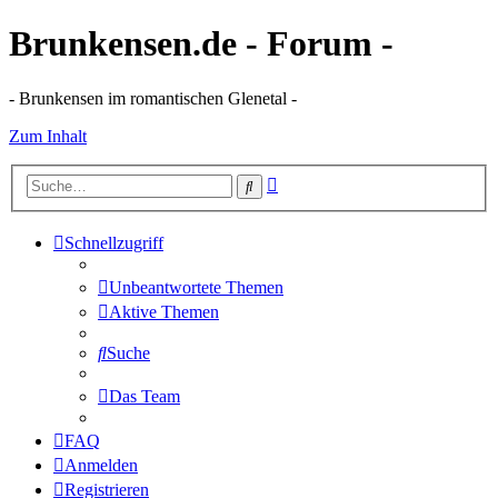
Brunkensen.de - Forum -
- Brunkensen im romantischen Glenetal -
Zum Inhalt
Erweiterte
Suche
Suche
Schnellzugriff
Unbeantwortete Themen
Aktive Themen
Suche
Das Team
FAQ
Anmelden
Registrieren