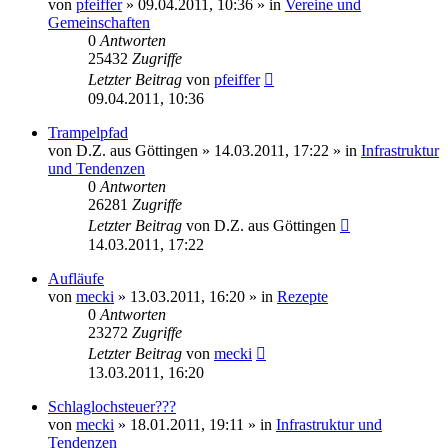
von
pfeiffer
» 09.04.2011, 10:36 » in
Vereine und
Gemeinschaften
0
Antworten
25432
Zugriffe
Letzter Beitrag
von
pfeiffer
09.04.2011, 10:36
Trampelpfad
von
D.Z. aus Göttingen
» 14.03.2011, 17:22 » in
Infrastruktur
und Tendenzen
0
Antworten
26281
Zugriffe
Letzter Beitrag
von
D.Z. aus Göttingen
14.03.2011, 17:22
Aufläufe
von
mecki
» 13.03.2011, 16:20 » in
Rezepte
0
Antworten
23272
Zugriffe
Letzter Beitrag
von
mecki
13.03.2011, 16:20
Schlaglochsteuer???
von
mecki
» 18.01.2011, 19:11 » in
Infrastruktur und
Tendenzen