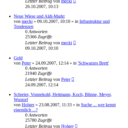
Letzter Beitrag
von
mecki
26.10.2007, 10:13
Neue Wiese und Aldi-Markt
von
mecki
» 09.10.2007, 10:10 » in
Infrastruktur und
Tendenzen
0
Antworten
25366
Zugriffe
Letzter Beitrag
von
mecki
09.10.2007, 10:10
Geld
von
Peter
» 24.09.2007, 12:14 » in
'Schwarzes Brett'
0
Antworten
21940
Zugriffe
Letzter Beitrag
von
Peter
24.09.2007, 12:14
Schreier, Vonnekold, Heitmann, Koch, Blinne, Meyer,
Wustorf
von
Holger
» 23.08.2007, 11:33 » in
Suche ... wer kennt
eigentlich ...?
0
Antworten
25780
Zugriffe
Letzter Beitrag
von
Holger