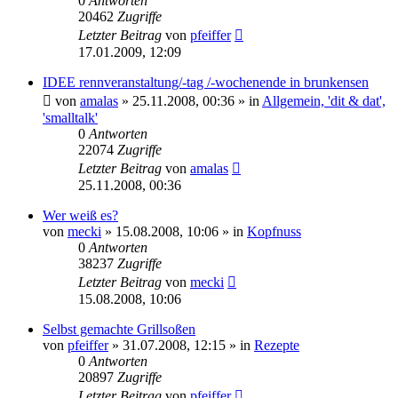
0
Antworten
20462
Zugriffe
Letzter Beitrag
von
pfeiffer
17.01.2009, 12:09
IDEE rennveranstaltung/-tag /-wochenende in brunkensen
von
amalas
» 25.11.2008, 00:36 » in
Allgemein, 'dit & dat',
'smalltalk'
0
Antworten
22074
Zugriffe
Letzter Beitrag
von
amalas
25.11.2008, 00:36
Wer weiß es?
von
mecki
» 15.08.2008, 10:06 » in
Kopfnuss
0
Antworten
38237
Zugriffe
Letzter Beitrag
von
mecki
15.08.2008, 10:06
Selbst gemachte Grillsoßen
von
pfeiffer
» 31.07.2008, 12:15 » in
Rezepte
0
Antworten
20897
Zugriffe
Letzter Beitrag
von
pfeiffer