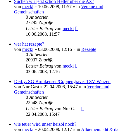
Suchen wir jetzt schon Helfer über die AZ?
von
mecki
» 10.06.2008, 11:57 » in
Vereine und
Gemeinschaften
0
Antworten
27295
Zugriffe
Letzter Beitrag
von
mecki
10.06.2008, 11:57
wer hat rezepte?
von
mecki
» 03.06.2008, 12:16 » in
Rezepte
0
Antworten
20937
Zugriffe
Letzter Beitrag
von
mecki
03.06.2008, 12:16
Derby: SG Brunkensen/Coppengrave- TSV Warzen
von
Nur Gast
» 22.04.2008, 15:47 » in
Vereine und
Gemeinschaften
0
Antworten
22548
Zugriffe
Letzter Beitrag
von
Nur Gast
22.04.2008, 15:47
wie teuer wird unser heizöl noch?
von
mecki
» 20.04.2008, 12:17 » in
Allgemein, 'dit & dat',