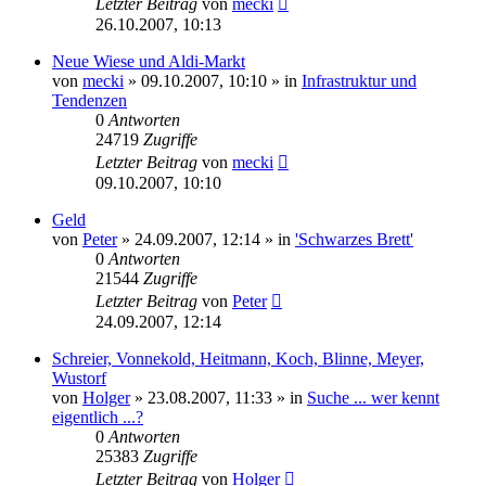
Letzter Beitrag
von
mecki
26.10.2007, 10:13
Neue Wiese und Aldi-Markt
von
mecki
» 09.10.2007, 10:10 » in
Infrastruktur und
Tendenzen
0
Antworten
24719
Zugriffe
Letzter Beitrag
von
mecki
09.10.2007, 10:10
Geld
von
Peter
» 24.09.2007, 12:14 » in
'Schwarzes Brett'
0
Antworten
21544
Zugriffe
Letzter Beitrag
von
Peter
24.09.2007, 12:14
Schreier, Vonnekold, Heitmann, Koch, Blinne, Meyer,
Wustorf
von
Holger
» 23.08.2007, 11:33 » in
Suche ... wer kennt
eigentlich ...?
0
Antworten
25383
Zugriffe
Letzter Beitrag
von
Holger