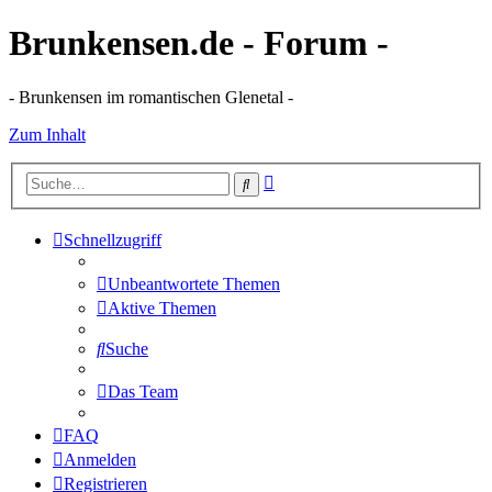
Brunkensen.de - Forum -
- Brunkensen im romantischen Glenetal -
Zum Inhalt
Erweiterte
Suche
Suche
Schnellzugriff
Unbeantwortete Themen
Aktive Themen
Suche
Das Team
FAQ
Anmelden
Registrieren