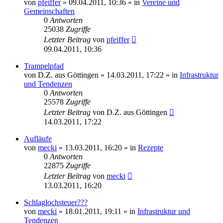
von
pfeiffer
» 09.04.2011, 10:36 » in
Vereine und
Gemeinschaften
0
Antworten
25038
Zugriffe
Letzter Beitrag
von
pfeiffer
09.04.2011, 10:36
Trampelpfad
von
D.Z. aus Göttingen
» 14.03.2011, 17:22 » in
Infrastruktur
und Tendenzen
0
Antworten
25578
Zugriffe
Letzter Beitrag
von
D.Z. aus Göttingen
14.03.2011, 17:22
Aufläufe
von
mecki
» 13.03.2011, 16:20 » in
Rezepte
0
Antworten
22875
Zugriffe
Letzter Beitrag
von
mecki
13.03.2011, 16:20
Schlaglochsteuer???
von
mecki
» 18.01.2011, 19:11 » in
Infrastruktur und
Tendenzen