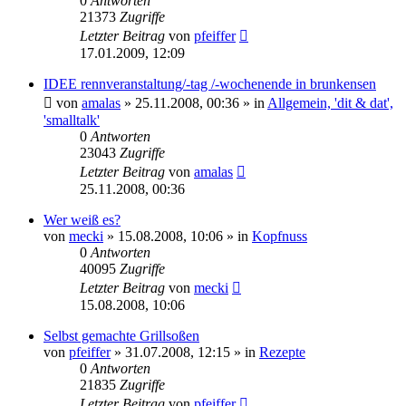
0
Antworten
21373
Zugriffe
Letzter Beitrag
von
pfeiffer
17.01.2009, 12:09
IDEE rennveranstaltung/-tag /-wochenende in brunkensen
von
amalas
» 25.11.2008, 00:36 » in
Allgemein, 'dit & dat',
'smalltalk'
0
Antworten
23043
Zugriffe
Letzter Beitrag
von
amalas
25.11.2008, 00:36
Wer weiß es?
von
mecki
» 15.08.2008, 10:06 » in
Kopfnuss
0
Antworten
40095
Zugriffe
Letzter Beitrag
von
mecki
15.08.2008, 10:06
Selbst gemachte Grillsoßen
von
pfeiffer
» 31.07.2008, 12:15 » in
Rezepte
0
Antworten
21835
Zugriffe
Letzter Beitrag
von
pfeiffer