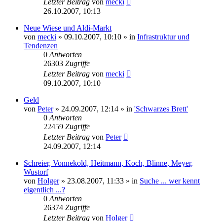
Letzter Beitrag
von
mecki
26.10.2007, 10:13
Neue Wiese und Aldi-Markt
von
mecki
» 09.10.2007, 10:10 » in
Infrastruktur und
Tendenzen
0
Antworten
26303
Zugriffe
Letzter Beitrag
von
mecki
09.10.2007, 10:10
Geld
von
Peter
» 24.09.2007, 12:14 » in
'Schwarzes Brett'
0
Antworten
22459
Zugriffe
Letzter Beitrag
von
Peter
24.09.2007, 12:14
Schreier, Vonnekold, Heitmann, Koch, Blinne, Meyer,
Wustorf
von
Holger
» 23.08.2007, 11:33 » in
Suche ... wer kennt
eigentlich ...?
0
Antworten
26374
Zugriffe
Letzter Beitrag
von
Holger