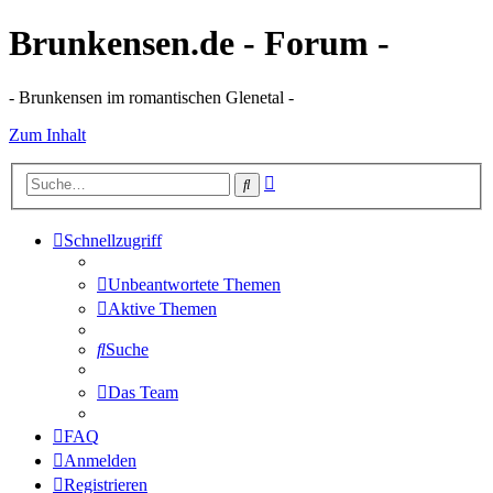
Brunkensen.de - Forum -
- Brunkensen im romantischen Glenetal -
Zum Inhalt
Erweiterte
Suche
Suche
Schnellzugriff
Unbeantwortete Themen
Aktive Themen
Suche
Das Team
FAQ
Anmelden
Registrieren