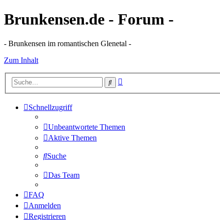
Brunkensen.de - Forum -
- Brunkensen im romantischen Glenetal -
Zum Inhalt
Erweiterte
Suche
Suche
Schnellzugriff
Unbeantwortete Themen
Aktive Themen
Suche
Das Team
FAQ
Anmelden
Registrieren