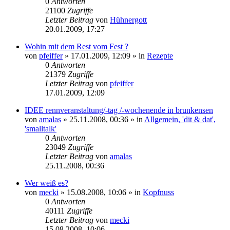
0
Antworten
21100
Zugriffe
Letzter Beitrag
von
Hühnergott
20.01.2009, 17:27
Wohin mit dem Rest vom Fest ?
von
pfeiffer
» 17.01.2009, 12:09 » in
Rezepte
0
Antworten
21379
Zugriffe
Letzter Beitrag
von
pfeiffer
17.01.2009, 12:09
IDEE rennveranstaltung/-tag /-wochenende in brunkensen
von
amalas
» 25.11.2008, 00:36 » in
Allgemein, 'dit & dat',
'smalltalk'
0
Antworten
23049
Zugriffe
Letzter Beitrag
von
amalas
25.11.2008, 00:36
Wer weiß es?
von
mecki
» 15.08.2008, 10:06 » in
Kopfnuss
0
Antworten
40111
Zugriffe
Letzter Beitrag
von
mecki
15.08.2008, 10:06