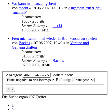
Wo kann man tanzen gehen?
von
mecki
» 18.06.2007, 14:31 » in
Allgemein, 'dit & dat',
'smalltalk'
0
Antworten
16557
Zugriffe
Letzter Beitrag
von
mecki
18.06.2007, 14:31
Freu mich schon, mal wieder in Brunkensen zu spielen
von
Backes
» 07.06.2007, 10:40 » in
Vereine und
Gemeinschaften
0
Antworten
31808
Zugriffe
Letzter Beitrag
von
Backes
07.06.2007, 10:40
Anzeigen:
Sortiere nach:
Richtung:
Die Suche ergab 107 Treffer
1
2