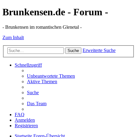
Brunkensen.de - Forum -
- Brunkensen im romantischen Glenetal -
Zum Inhalt
Erweiterte Suche
Suche
Schnellzugriff
Unbeantwortete Themen
Aktive Themen
Suche
Das Team
FAQ
Anmelden
Registrieren
Startseite
Foren-Übersicht