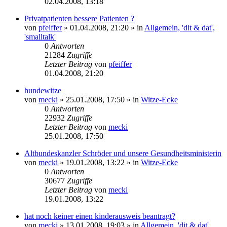
02.04.2008, 13:18
Privatpatienten bessere Patienten ?
von
pfeiffer
» 01.04.2008, 21:20 » in
Allgemein, 'dit & dat',
'smalltalk'
0
Antworten
21284
Zugriffe
Letzter Beitrag
von
pfeiffer
01.04.2008, 21:20
hundewitze
von
mecki
» 25.01.2008, 17:50 » in
Witze-Ecke
0
Antworten
22932
Zugriffe
Letzter Beitrag
von
mecki
25.01.2008, 17:50
Altbundeskanzler Schröder und unsere Gesundheitsministerin
von
mecki
» 19.01.2008, 13:22 » in
Witze-Ecke
0
Antworten
30677
Zugriffe
Letzter Beitrag
von
mecki
19.01.2008, 13:22
hat noch keiner einen kinderausweis beantragt?
von
mecki
» 13.01.2008, 19:03 » in
Allgemein, 'dit & dat',