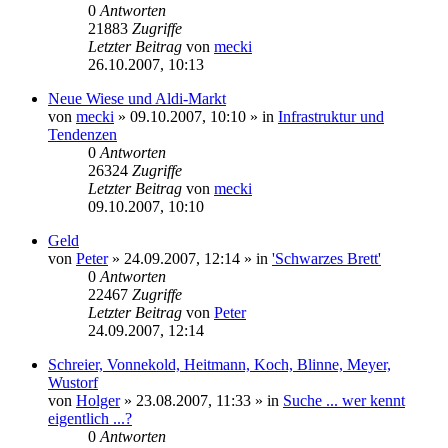
0
Antworten
21883
Zugriffe
Letzter Beitrag
von
mecki
26.10.2007, 10:13
Neue Wiese und Aldi-Markt
von
mecki
» 09.10.2007, 10:10 » in
Infrastruktur und
Tendenzen
0
Antworten
26324
Zugriffe
Letzter Beitrag
von
mecki
09.10.2007, 10:10
Geld
von
Peter
» 24.09.2007, 12:14 » in
'Schwarzes Brett'
0
Antworten
22467
Zugriffe
Letzter Beitrag
von
Peter
24.09.2007, 12:14
Schreier, Vonnekold, Heitmann, Koch, Blinne, Meyer,
Wustorf
von
Holger
» 23.08.2007, 11:33 » in
Suche ... wer kennt
eigentlich ...?
0
Antworten