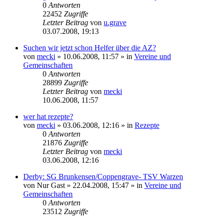
0
Antworten
22452
Zugriffe
Letzter Beitrag
von
u.grave
03.07.2008, 19:13
Suchen wir jetzt schon Helfer über die AZ?
von
mecki
» 10.06.2008, 11:57 » in
Vereine und
Gemeinschaften
0
Antworten
28899
Zugriffe
Letzter Beitrag
von
mecki
10.06.2008, 11:57
wer hat rezepte?
von
mecki
» 03.06.2008, 12:16 » in
Rezepte
0
Antworten
21876
Zugriffe
Letzter Beitrag
von
mecki
03.06.2008, 12:16
Derby: SG Brunkensen/Coppengrave- TSV Warzen
von
Nur Gast
» 22.04.2008, 15:47 » in
Vereine und
Gemeinschaften
0
Antworten
23512
Zugriffe