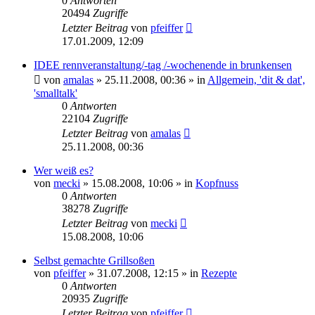
0
Antworten
20494
Zugriffe
Letzter Beitrag
von
pfeiffer
17.01.2009, 12:09
IDEE rennveranstaltung/-tag /-wochenende in brunkensen
von
amalas
» 25.11.2008, 00:36 » in
Allgemein, 'dit & dat',
'smalltalk'
0
Antworten
22104
Zugriffe
Letzter Beitrag
von
amalas
25.11.2008, 00:36
Wer weiß es?
von
mecki
» 15.08.2008, 10:06 » in
Kopfnuss
0
Antworten
38278
Zugriffe
Letzter Beitrag
von
mecki
15.08.2008, 10:06
Selbst gemachte Grillsoßen
von
pfeiffer
» 31.07.2008, 12:15 » in
Rezepte
0
Antworten
20935
Zugriffe
Letzter Beitrag
von
pfeiffer