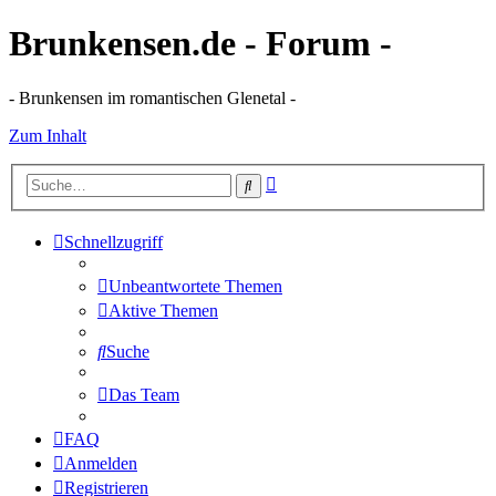
Brunkensen.de - Forum -
- Brunkensen im romantischen Glenetal -
Zum Inhalt
Erweiterte
Suche
Suche
Schnellzugriff
Unbeantwortete Themen
Aktive Themen
Suche
Das Team
FAQ
Anmelden
Registrieren