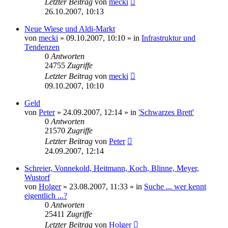
Letzter Beitrag
von
mecki
26.10.2007, 10:13
Neue Wiese und Aldi-Markt
von
mecki
» 09.10.2007, 10:10 » in
Infrastruktur und
Tendenzen
0
Antworten
24755
Zugriffe
Letzter Beitrag
von
mecki
09.10.2007, 10:10
Geld
von
Peter
» 24.09.2007, 12:14 » in
'Schwarzes Brett'
0
Antworten
21570
Zugriffe
Letzter Beitrag
von
Peter
24.09.2007, 12:14
Schreier, Vonnekold, Heitmann, Koch, Blinne, Meyer,
Wustorf
von
Holger
» 23.08.2007, 11:33 » in
Suche ... wer kennt
eigentlich ...?
0
Antworten
25411
Zugriffe
Letzter Beitrag
von
Holger