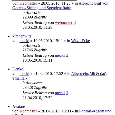
von
webmaster
» 28.05.2010, 11:28 » in
Albrecht Graf von
Goertz - Siftung und Spendenaffaire
0
Antworten
22099
Zugriffe
Letzter Beitrag
von
webmaster
28.05.2010, 11:28
kirchenwitz
von
mecki
» 10.05.2010, 15:11 » in
Witze-Ecke
0
Antworten
21746
Zugriffe
Letzter Beitrag
von
mecki
10.05.2010, 15:11
Danke!
von
mecki
» 21.04.2010, 17:52 » in
Allgemein, 'dit & dat',
'smalltalk'
0
Antworten
23428
Zugriffe
Letzter Beitrag
von
mecki
21.04.2010, 17:52
Avatare
von
webmaster
» 20.04.2010, 13:03 » in
Forums-Regeln und