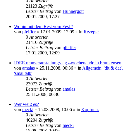
0
Antworten
21123
Zugriffe
Letzter Beitrag
von
Hühnergott
20.01.2009, 17:27
Wohin mit dem Rest vom Fest ?
von
pfeiffer
» 17.01.2009, 12:09 » in
Rezepte
0
Antworten
21416
Zugriffe
Letzter Beitrag
von
pfeiffer
17.01.2009, 12:09
IDEE rennveranstaltung/-tag /-wochenende in brunkensen
von
amalas
» 25.11.2008, 00:36 » in
Allgemein, 'dit & dat',
'smalltalk'
0
Antworten
23073
Zugriffe
Letzter Beitrag
von
amalas
25.11.2008, 00:36
Wer weiß es?
von
mecki
» 15.08.2008, 10:06 » in
Kopfnuss
0
Antworten
40204
Zugriffe
Letzter Beitrag
von
mecki
15.08.2008, 10:06