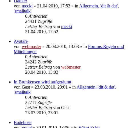
Danke!
von
mecki
» 21.04.2010, 17:52 » in
Allgemein, 'dit & dat',
'smalltalk'
0
Antworten
24431
Zugriffe
Letzter Beitrag
von
mecki
21.04.2010, 17:52
Avatare
von
webmaster
» 20.04.2010, 13:03 » in
Forums-Regeln und
Mitteilungen
0
Antworten
24242
Zugriffe
Letzter Beitrag
von
webmaster
20.04.2010, 13:03
In Brunkensen wird aufgeräumt
von
Gast
» 23.03.2010, 23:01 » in
Allgemein, 'dit & dat',
'smalltalk'
0
Antworten
22711
Zugriffe
Letzter Beitrag
von
Gast
23.03.2010, 23:01
Badehose
von
vogel
» 30.01.2010, 18:06 » in
Witze-Ecke