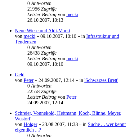
0
Antworten
21956
Zugriffe
Letzter Beitrag
von
mecki
26.10.2007, 10:13
Neue Wiese und Aldi-Markt
von
mecki
» 09.10.2007, 10:10 » in
Infrastruktur und
Tendenzen
0
Antworten
26438
Zugriffe
Letzter Beitrag
von
mecki
09.10.2007, 10:10
Geld
von
Peter
» 24.09.2007, 12:14 » in
'Schwarzes Brett'
0
Antworten
22558
Zugriffe
Letzter Beitrag
von
Peter
24.09.2007, 12:14
Schreier, Vonnekold, Heitmann, Koch, Blinne, Meyer,
Wustorf
von
Holger
» 23.08.2007, 11:33 » in
Suche ... wer kennt
eigentlich ...?
0
Antworten