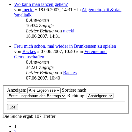
Wo kann man tanzen gehen?
von
mecki
» 18.06.2007, 14:31 » in
Allgemein, 'dit & dat',
'smalltalk'
0
Antworten
16934
Zugriffe
Letzter Beitrag
von
mecki
18.06.2007, 14:31
Freu mich schon, mal wieder in Brunkensen zu spielen
von
Backes
» 07.06.2007, 10:40 » in
Vereine und
Gemeinschaften
0
Antworten
34221
Zugriffe
Letzter Beitrag
von
Backes
07.06.2007, 10:40
Anzeigen:
Sortiere nach:
Richtung:
Die Suche ergab 107 Treffer
1
2