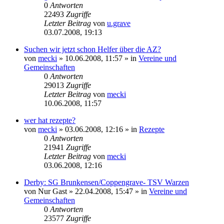
0
Antworten
22493
Zugriffe
Letzter Beitrag
von
u.grave
03.07.2008, 19:13
Suchen wir jetzt schon Helfer über die AZ?
von
mecki
» 10.06.2008, 11:57 » in
Vereine und
Gemeinschaften
0
Antworten
29013
Zugriffe
Letzter Beitrag
von
mecki
10.06.2008, 11:57
wer hat rezepte?
von
mecki
» 03.06.2008, 12:16 » in
Rezepte
0
Antworten
21941
Zugriffe
Letzter Beitrag
von
mecki
03.06.2008, 12:16
Derby: SG Brunkensen/Coppengrave- TSV Warzen
von
Nur Gast
» 22.04.2008, 15:47 » in
Vereine und
Gemeinschaften
0
Antworten
23577
Zugriffe