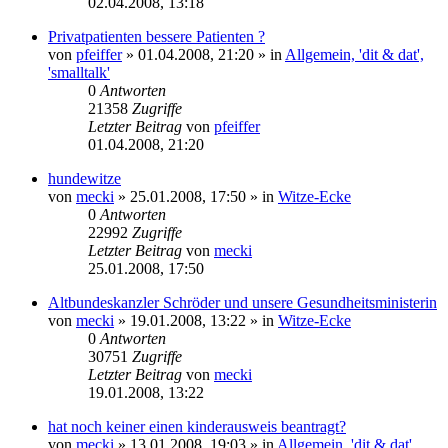
02.04.2008, 13:18
Privatpatienten bessere Patienten ?
von
pfeiffer
» 01.04.2008, 21:20 » in
Allgemein, 'dit & dat',
'smalltalk'
0
Antworten
21358
Zugriffe
Letzter Beitrag
von
pfeiffer
01.04.2008, 21:20
hundewitze
von
mecki
» 25.01.2008, 17:50 » in
Witze-Ecke
0
Antworten
22992
Zugriffe
Letzter Beitrag
von
mecki
25.01.2008, 17:50
Altbundeskanzler Schröder und unsere Gesundheitsministerin
von
mecki
» 19.01.2008, 13:22 » in
Witze-Ecke
0
Antworten
30751
Zugriffe
Letzter Beitrag
von
mecki
19.01.2008, 13:22
hat noch keiner einen kinderausweis beantragt?
von
mecki
» 13.01.2008, 19:03 » in
Allgemein, 'dit & dat',