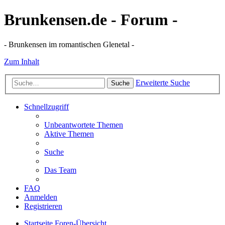
Brunkensen.de - Forum -
- Brunkensen im romantischen Glenetal -
Zum Inhalt
Erweiterte Suche
Suche
Schnellzugriff
Unbeantwortete Themen
Aktive Themen
Suche
Das Team
FAQ
Anmelden
Registrieren
Startseite
Foren-Übersicht