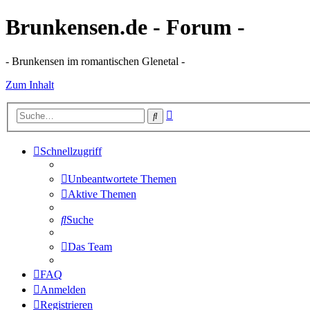
Brunkensen.de - Forum -
- Brunkensen im romantischen Glenetal -
Zum Inhalt
Erweiterte
Suche
Suche
Schnellzugriff
Unbeantwortete Themen
Aktive Themen
Suche
Das Team
FAQ
Anmelden
Registrieren