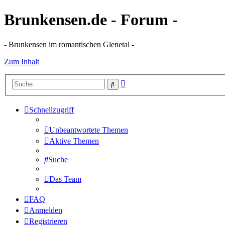
Brunkensen.de - Forum -
- Brunkensen im romantischen Glenetal -
Zum Inhalt
Erweiterte
Suche
Suche
Schnellzugriff
Unbeantwortete Themen
Aktive Themen
Suche
Das Team
FAQ
Anmelden
Registrieren