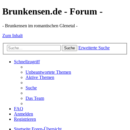
Brunkensen.de - Forum -
- Brunkensen im romantischen Glenetal -
Zum Inhalt
Erweiterte Suche
Suche
Schnellzugriff
Unbeantwortete Themen
Aktive Themen
Suche
Das Team
FAQ
Anmelden
Registrieren
Startseite
Foren-Übersicht