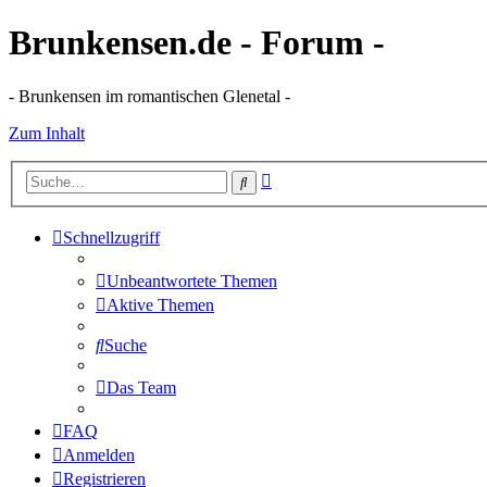
Brunkensen.de - Forum -
- Brunkensen im romantischen Glenetal -
Zum Inhalt
Erweiterte
Suche
Suche
Schnellzugriff
Unbeantwortete Themen
Aktive Themen
Suche
Das Team
FAQ
Anmelden
Registrieren