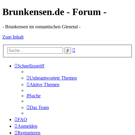
Brunkensen.de - Forum -
- Brunkensen im romantischen Glenetal -
Zum Inhalt
Erweiterte
Suche
Suche
Schnellzugriff
Unbeantwortete Themen
Aktive Themen
Suche
Das Team
FAQ
Anmelden
Registrieren