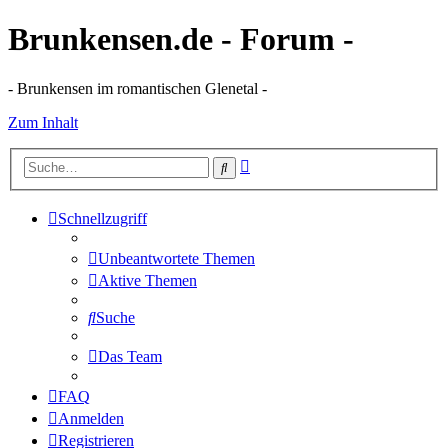
Brunkensen.de - Forum -
- Brunkensen im romantischen Glenetal -
Zum Inhalt
Erweiterte
Suche
Suche
Schnellzugriff
Unbeantwortete Themen
Aktive Themen
Suche
Das Team
FAQ
Anmelden
Registrieren