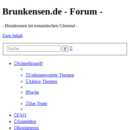
Brunkensen.de - Forum -
- Brunkensen im romantischen Glenetal -
Zum Inhalt
Erweiterte
Suche
Suche
Schnellzugriff
Unbeantwortete Themen
Aktive Themen
Suche
Das Team
FAQ
Anmelden
Registrieren