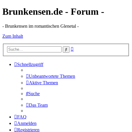
Brunkensen.de - Forum -
- Brunkensen im romantischen Glenetal -
Zum Inhalt
Erweiterte
Suche
Suche
Schnellzugriff
Unbeantwortete Themen
Aktive Themen
Suche
Das Team
FAQ
Anmelden
Registrieren