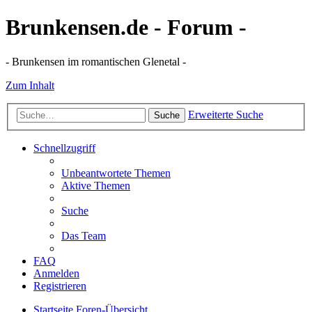
Brunkensen.de - Forum -
- Brunkensen im romantischen Glenetal -
Zum Inhalt
Erweiterte Suche
Suche
Schnellzugriff
Unbeantwortete Themen
Aktive Themen
Suche
Das Team
FAQ
Anmelden
Registrieren
Startseite
Foren-Übersicht