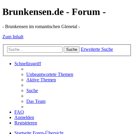
Brunkensen.de - Forum -
- Brunkensen im romantischen Glenetal -
Zum Inhalt
Erweiterte Suche
Suche
Schnellzugriff
Unbeantwortete Themen
Aktive Themen
Suche
Das Team
FAQ
Anmelden
Registrieren
Startseite
Foren-Übersicht