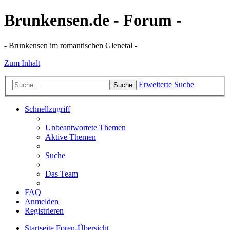
Brunkensen.de - Forum -
- Brunkensen im romantischen Glenetal -
Zum Inhalt
Erweiterte Suche
Suche
Schnellzugriff
Unbeantwortete Themen
Aktive Themen
Suche
Das Team
FAQ
Anmelden
Registrieren
Startseite
Foren-Übersicht