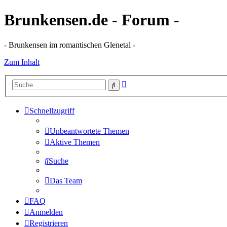
Brunkensen.de - Forum -
- Brunkensen im romantischen Glenetal -
Zum Inhalt
Erweiterte
Suche
Suche
Schnellzugriff
Unbeantwortete Themen
Aktive Themen
Suche
Das Team
FAQ
Anmelden
Registrieren