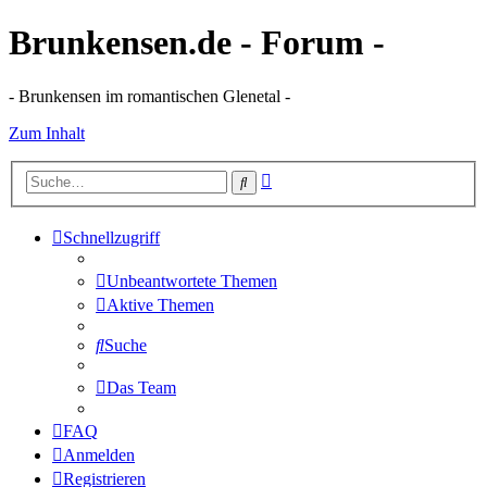
Brunkensen.de - Forum -
- Brunkensen im romantischen Glenetal -
Zum Inhalt
Erweiterte
Suche
Suche
Schnellzugriff
Unbeantwortete Themen
Aktive Themen
Suche
Das Team
FAQ
Anmelden
Registrieren