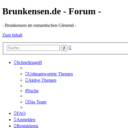
Brunkensen.de - Forum -
- Brunkensen im romantischen Glenetal -
Zum Inhalt
Erweiterte
Suche
Suche
Schnellzugriff
Unbeantwortete Themen
Aktive Themen
Suche
Das Team
FAQ
Anmelden
Registrieren