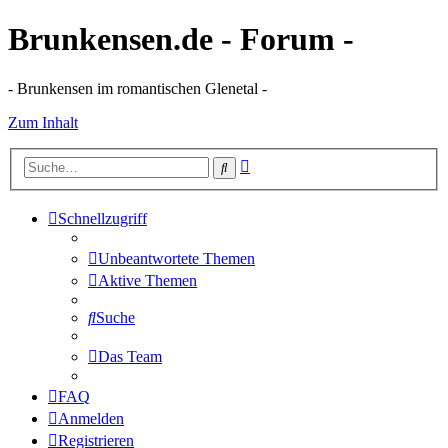
Brunkensen.de - Forum -
- Brunkensen im romantischen Glenetal -
Zum Inhalt
Erweiterte
Suche
Suche
Schnellzugriff
Unbeantwortete Themen
Aktive Themen
Suche
Das Team
FAQ
Anmelden
Registrieren