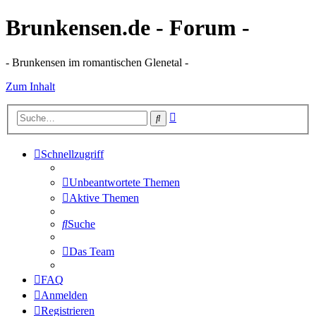
Brunkensen.de - Forum -
- Brunkensen im romantischen Glenetal -
Zum Inhalt
Erweiterte
Suche
Suche
Schnellzugriff
Unbeantwortete Themen
Aktive Themen
Suche
Das Team
FAQ
Anmelden
Registrieren