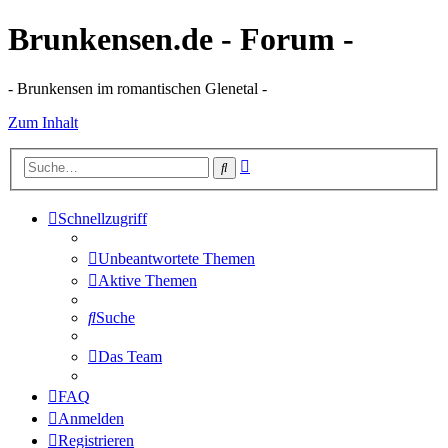
Brunkensen.de - Forum -
- Brunkensen im romantischen Glenetal -
Zum Inhalt
Erweiterte
Suche
Suche
Schnellzugriff
Unbeantwortete Themen
Aktive Themen
Suche
Das Team
FAQ
Anmelden
Registrieren