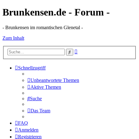
Brunkensen.de - Forum -
- Brunkensen im romantischen Glenetal -
Zum Inhalt
Erweiterte
Suche
Suche
Schnellzugriff
Unbeantwortete Themen
Aktive Themen
Suche
Das Team
FAQ
Anmelden
Registrieren