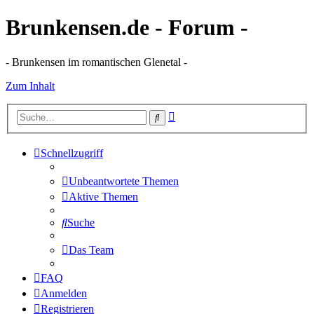
Brunkensen.de - Forum -
- Brunkensen im romantischen Glenetal -
Zum Inhalt
Erweiterte
Suche
Suche
Schnellzugriff
Unbeantwortete Themen
Aktive Themen
Suche
Das Team
FAQ
Anmelden
Registrieren