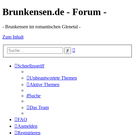
Brunkensen.de - Forum -
- Brunkensen im romantischen Glenetal -
Zum Inhalt
Erweiterte
Suche
Suche
Schnellzugriff
Unbeantwortete Themen
Aktive Themen
Suche
Das Team
FAQ
Anmelden
Registrieren