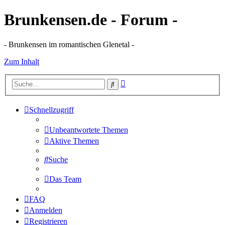
Brunkensen.de - Forum -
- Brunkensen im romantischen Glenetal -
Zum Inhalt
Erweiterte
Suche
Suche
Schnellzugriff
Unbeantwortete Themen
Aktive Themen
Suche
Das Team
FAQ
Anmelden
Registrieren