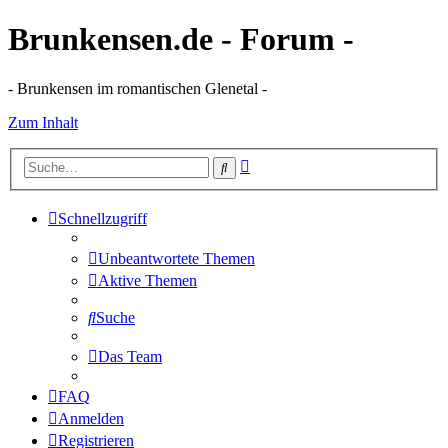
Brunkensen.de - Forum -
- Brunkensen im romantischen Glenetal -
Zum Inhalt
Erweiterte
Suche
Suche
Schnellzugriff
Unbeantwortete Themen
Aktive Themen
Suche
Das Team
FAQ
Anmelden
Registrieren