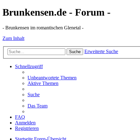
Brunkensen.de - Forum -
- Brunkensen im romantischen Glenetal -
Zum Inhalt
Erweiterte Suche
Suche
Schnellzugriff
Unbeantwortete Themen
Aktive Themen
Suche
Das Team
FAQ
Anmelden
Registrieren
Startseite
Foren-Übersicht