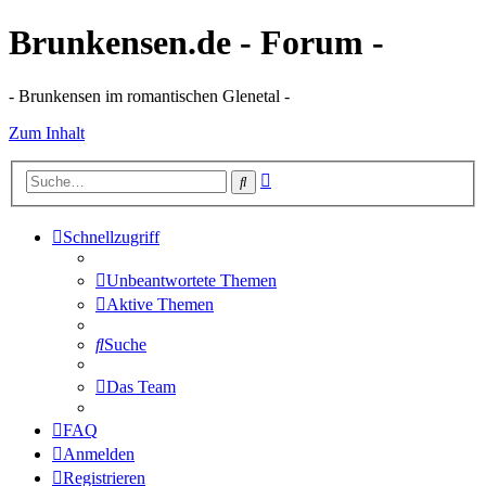
Brunkensen.de - Forum -
- Brunkensen im romantischen Glenetal -
Zum Inhalt
Erweiterte
Suche
Suche
Schnellzugriff
Unbeantwortete Themen
Aktive Themen
Suche
Das Team
FAQ
Anmelden
Registrieren