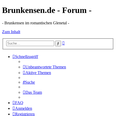
Brunkensen.de - Forum -
- Brunkensen im romantischen Glenetal -
Zum Inhalt
Erweiterte
Suche
Suche
Schnellzugriff
Unbeantwortete Themen
Aktive Themen
Suche
Das Team
FAQ
Anmelden
Registrieren