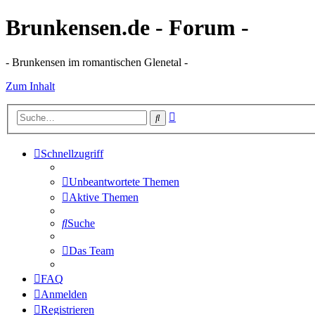
Brunkensen.de - Forum -
- Brunkensen im romantischen Glenetal -
Zum Inhalt
Erweiterte
Suche
Suche
Schnellzugriff
Unbeantwortete Themen
Aktive Themen
Suche
Das Team
FAQ
Anmelden
Registrieren