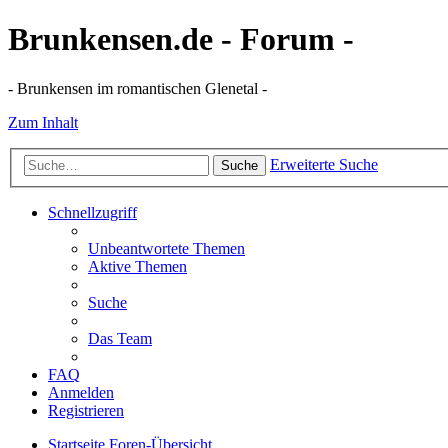
Brunkensen.de - Forum -
- Brunkensen im romantischen Glenetal -
Zum Inhalt
Erweiterte Suche
Suche
Schnellzugriff
Unbeantwortete Themen
Aktive Themen
Suche
Das Team
FAQ
Anmelden
Registrieren
Startseite
Foren-Übersicht