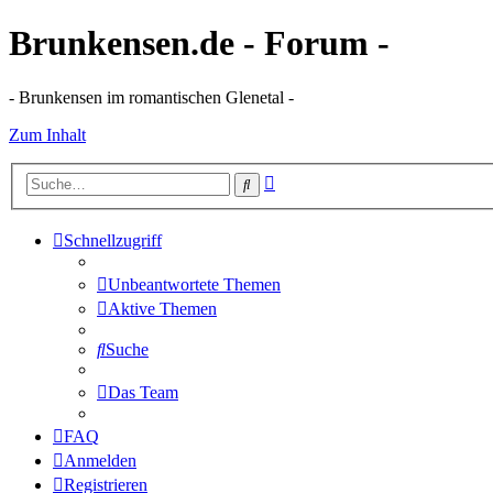
Brunkensen.de - Forum -
- Brunkensen im romantischen Glenetal -
Zum Inhalt
Erweiterte
Suche
Suche
Schnellzugriff
Unbeantwortete Themen
Aktive Themen
Suche
Das Team
FAQ
Anmelden
Registrieren