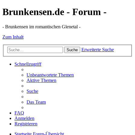
Brunkensen.de - Forum -
- Brunkensen im romantischen Glenetal -
Zum Inhalt
Erweiterte Suche
Suche
Schnellzugriff
Unbeantwortete Themen
Aktive Themen
Suche
Das Team
FAQ
Anmelden
Registrieren
Startseite
Foren-Übersicht