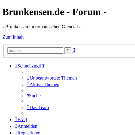
Brunkensen.de - Forum -
- Brunkensen im romantischen Glenetal -
Zum Inhalt
Erweiterte
Suche
Suche
Schnellzugriff
Unbeantwortete Themen
Aktive Themen
Suche
Das Team
FAQ
Anmelden
Registrieren