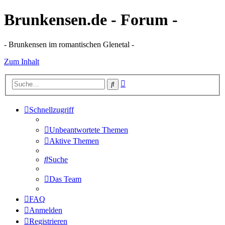
Brunkensen.de - Forum -
- Brunkensen im romantischen Glenetal -
Zum Inhalt
Erweiterte
Suche
Suche
Schnellzugriff
Unbeantwortete Themen
Aktive Themen
Suche
Das Team
FAQ
Anmelden
Registrieren