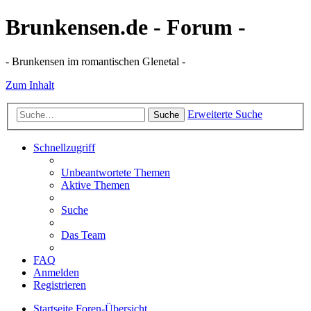
Brunkensen.de - Forum -
- Brunkensen im romantischen Glenetal -
Zum Inhalt
Erweiterte Suche
Suche
Schnellzugriff
Unbeantwortete Themen
Aktive Themen
Suche
Das Team
FAQ
Anmelden
Registrieren
Startseite
Foren-Übersicht