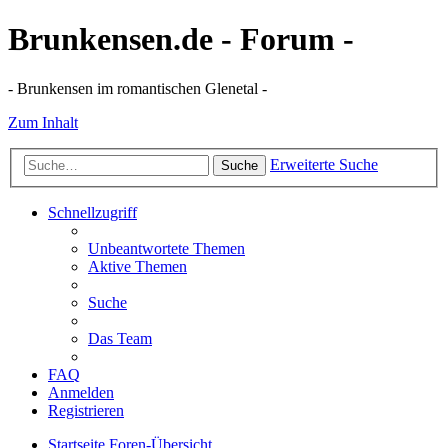
Brunkensen.de - Forum -
- Brunkensen im romantischen Glenetal -
Zum Inhalt
Erweiterte Suche
Suche
Schnellzugriff
Unbeantwortete Themen
Aktive Themen
Suche
Das Team
FAQ
Anmelden
Registrieren
Startseite
Foren-Übersicht